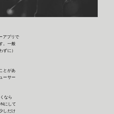
ーアプリで
す。一般
わずに）
ことがあ
ューサー
聴くなら
ONにして
少しだけ